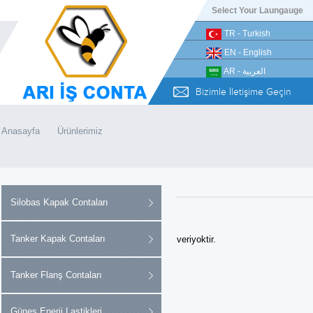
Select Your Laungauge
TR - Turkish
EN - English
AR - العربية
Bizimle İletişime Geçin
Anasayfa
Ürünlerimiz
Silobas Kapak Contaları
Tanker Kapak Contaları
veriyoktir.
Tanker Flanş Contaları
Güneş Enerji Lastikleri