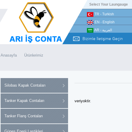
Select Your Laungauge
TR - Turkish
EN - English
AR - العربية
Bizimle İletişime Geçin
Anasayfa
Ürünlerimiz
Silobas Kapak Contaları
Tanker Kapak Contaları
veriyoktir.
Tanker Flanş Contaları
Güneş Enerji Lastikleri