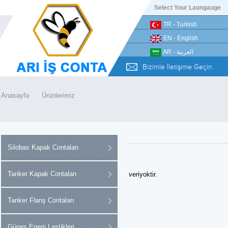
Select Your Laungauge
TR - Turkish
EN - English
AR - العربية
Bizimle İletişime Geçin
Anasayfa
Ürünlerimiz
Silobas Kapak Contaları
Tanker Kapak Contaları
veriyoktir.
Tanker Flanş Contaları
Güneş Enerji Lastikleri