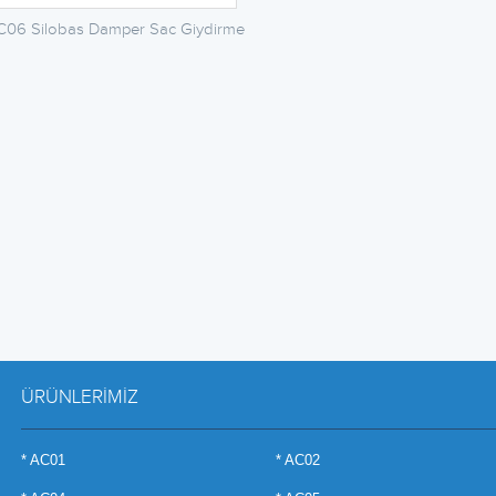
C06 Silobas Damper Sac Giydirme
ÜRÜNLERİMİZ
* AC01
* AC02