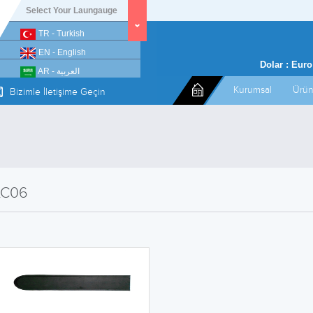
Select Your Laungauge
TR - Turkish
EN - English
Dolar :
Euro
AR - العربية
Kurumsal
Ürün
Bizimle İletişime Geçin
C06