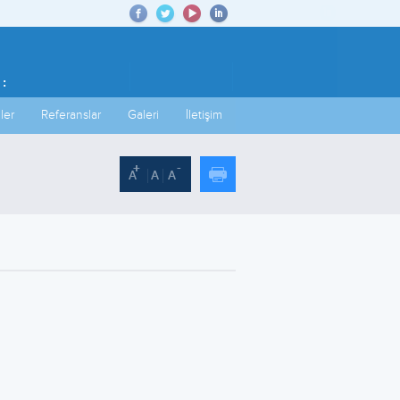
 :
ler
Referanslar
Galeri
İletişim